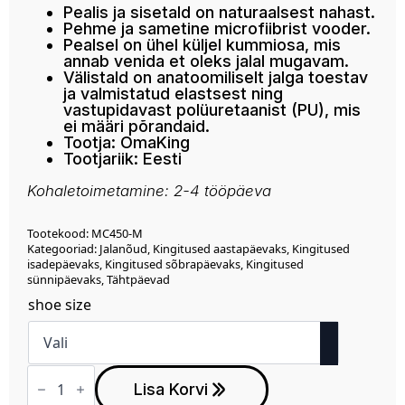
Pealis ja sisetald on naturaalsest nahast.
Pehme ja sametine microfiibrist vooder.
Pealsel on ühel küljel kummiosa, mis
annab venida et oleks jalal mugavam.
Välistald on anatoomiliselt jalga toestav
ja valmistatud elastsest ning
vastupidavast polüuretaanist (PU), mis
ei määri põrandaid.
Tootja: OmaKing
Tootjariik: Eesti
Kohaletoimetamine: 2-4 tööpäeva
Tootekood:
MC450-M
Kategooriad:
Jalanõud
,
Kingitused aastapäevaks
,
Kingitused
isadepäevaks
,
Kingitused sõbrapäevaks
,
Kingitused
sünnipäevaks
,
Tähtpäevad
shoe size
Miku
sandaalid
Lisa Korvi
-