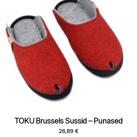
be
chosen
on
the
product
page
TOKU Brussels Sussid – Punased
26,89
€