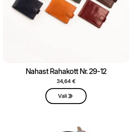
Nahast Rahakott Nr. 29-12
34,64
€
This
product
Vali
has
multiple
variants.
The
options
may