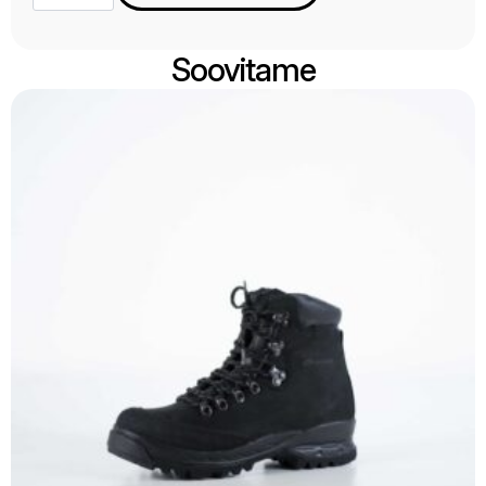
must
kogus
Soovitame